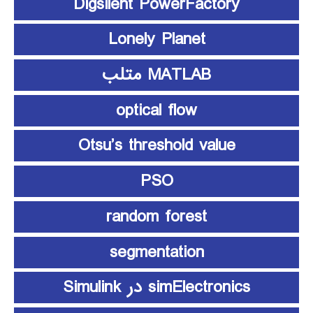
Digsilent PowerFactory
Lonely Planet
MATLAB متلب
optical flow
Otsu’s threshold value
PSO
random forest
segmentation
simElectronics در Simulink