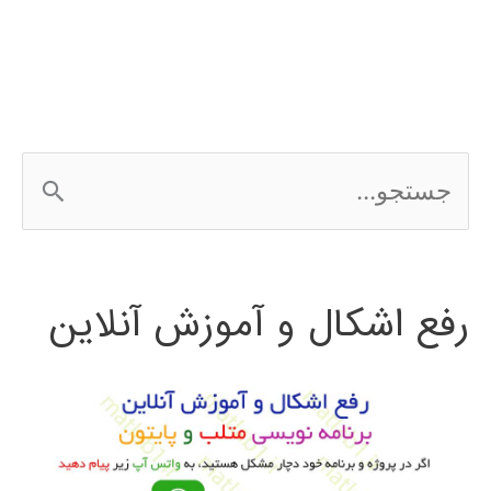
ج
س
ت
رفع اشکال و آموزش آنلاین
ج
و
ب
ر