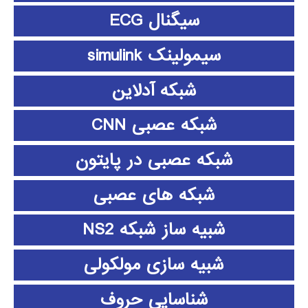
سیگنال ECG
سیمولینک simulink
شبکه آدلاین
شبکه عصبی CNN
شبکه عصبی در پایتون
شبکه های عصبی
شبیه ساز شبکه NS2
شبیه سازی مولکولی
شناسایی حروف