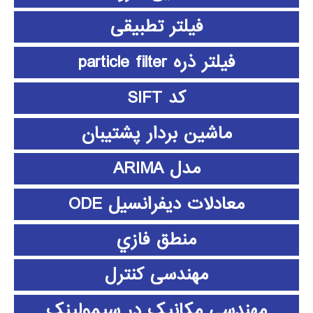
فیلتر تطبیقی
فیلتر ذره particle filter
کد SIFT
ماشین بردار پشتیبان
مدل ARIMA
معادلات دیفرانسیل ODE
منطق فازي
مهندسی کنترل
مهندسی مکانیک در سیمولینک