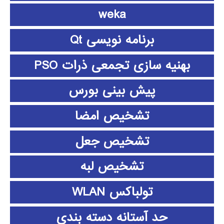
weka
برنامه نویسی Qt
بهنیه سازی تجمعی ذرات PSO
پیش بینی بورس
تشخیص امضا
تشخیص جعل
تشخیص لبه
تولباکس WLAN
حد آستانه دسته بندی