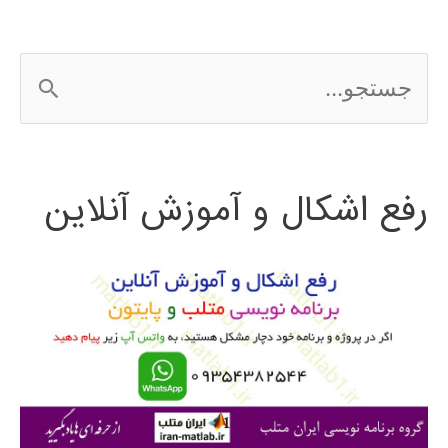
ج
س
ت
رفع اشکال و آموزش آنلاین
ج
و
ب
ر
ا
ی