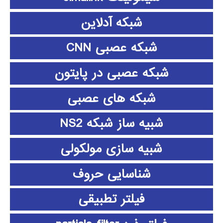
شبکه آدلاین
شبکه عصبی CNN
شبکه عصبی در پایتون
شبکه های عصبی
شبیه ساز شبکه NS2
شبیه سازی مولکولی
شناسایی حروف
فیلتر تطبیقی