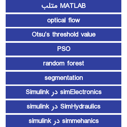
MATLAB متلب
optical flow
Otsu’s threshold value
PSO
random forest
segmentation
simElectronics در Simulink
SimHydraulics در simulink
simmehanics در simulink