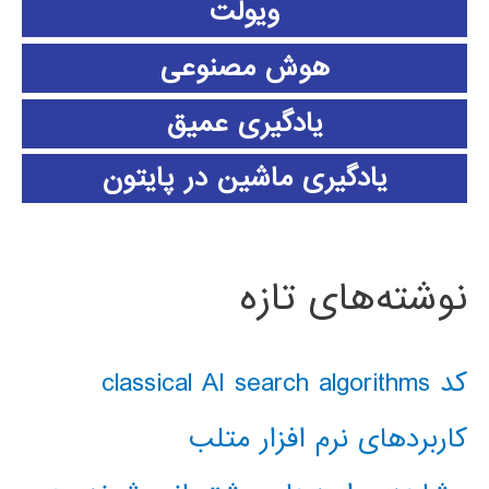
ویولت
هوش مصنوعی
یادگیری عمیق
یادگیری ماشین در پایتون
نوشته‌های تازه
کد classical AI search algorithms
کاربردهای نرم افزار متلب