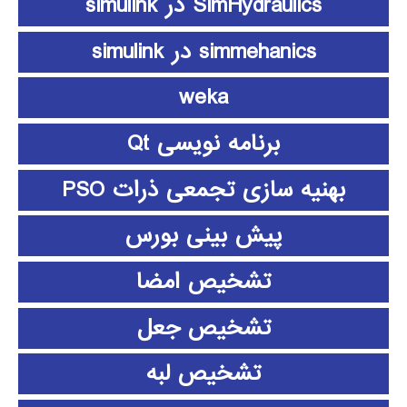
SimHydraulics در simulink
simmehanics در simulink
weka
برنامه نویسی Qt
بهنیه سازی تجمعی ذرات PSO
پیش بینی بورس
تشخیص امضا
تشخیص جعل
تشخیص لبه