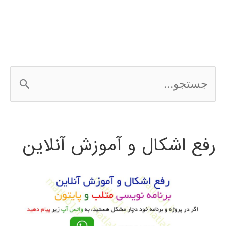
نویسی
اندروید
android
ج
س
ت
رفع اشکال و آموزش آنلاین
ج
و
ب
ر