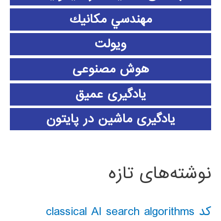
مهندسي مكانيك
ویولت
هوش مصنوعی
یادگیری عمیق
یادگیری ماشین در پایتون
نوشته‌های تازه
کد classical AI search algorithms