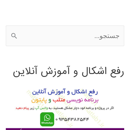
ج
س
ت
رفع اشکال و آموزش آنلاین
ج
و
ب
ر
ا