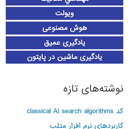
ویولت
هوش مصنوعی
یادگیری عمیق
یادگیری ماشین در پایتون
نوشته‌های تازه
کد classical AI search algorithms
کاربردهای نرم افزار متلب