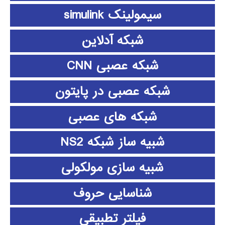
سیمولینک simulink
شبکه آدلاین
شبکه عصبی CNN
شبکه عصبی در پایتون
شبکه های عصبی
شبیه ساز شبکه NS2
شبیه سازی مولکولی
شناسایی حروف
فیلتر تطبیقی