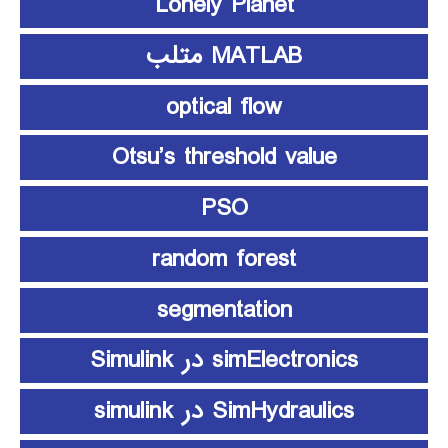
Lonely Planet
MATLAB متلب
optical flow
Otsu’s threshold value
PSO
random forest
segmentation
simElectronics در Simulink
SimHydraulics در simulink