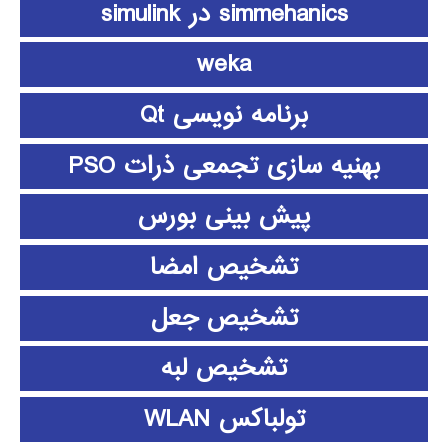
simmehanics در simulink
weka
برنامه نویسی Qt
بهنیه سازی تجمعی ذرات PSO
پیش بینی بورس
تشخیص امضا
تشخیص جعل
تشخیص لبه
تولباکس WLAN