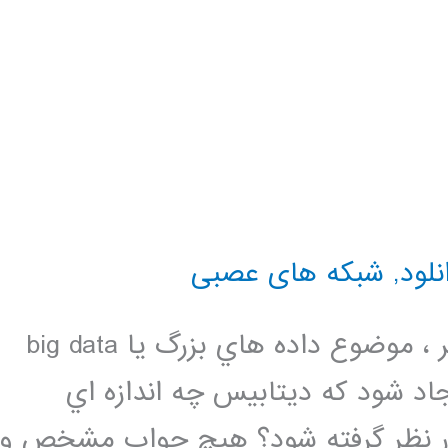
نلود
,
شبکه های عصبی
يكي از موضوعات داغ در رشته كامپيوتر ، موضوع داده هاي بزرگ يا big data
اد شود كه ديتابيس چه اندازه اي
ه باشد تا به عنوان يك big data در نظر گرفته شود؟ هيچ جواب مشخص و