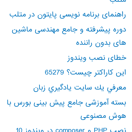
راهنمای برنامه نویسی پایتون در متلب
دوره پیشرفته و جامع مهندسی ماشین
های بدون راننده
خطای نصب ویندوز
این کاراکتر چیست؟ 65279
معرفي يك سايت يادگيري زبان
بسته آموزشی جامع پیش بینی بورس با
هوش مصنوعی
نصب PHP و composer در ویندوز 10