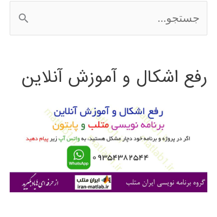
ج
الگوریتم
س
ژنتیک
ت
رفع اشکال و آموزش آنلاین
ج
و
ب
ر
ا
ی
: