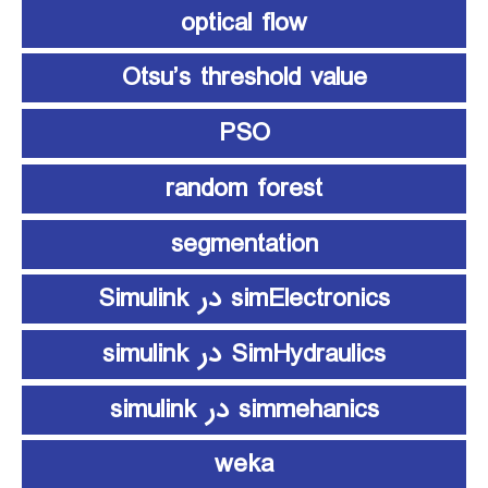
optical flow
Otsu’s threshold value
PSO
random forest
segmentation
simElectronics در Simulink
SimHydraulics در simulink
simmehanics در simulink
weka