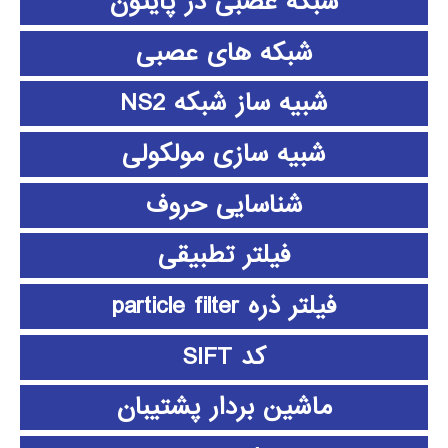
شبکه عصبی در پایتون
شبکه های عصبی
شبیه ساز شبکه NS2
شبیه سازی مولکولی
شناسایی حروف
فیلتر تطبیقی
فیلتر ذره particle filter
کد SIFT
ماشین بردار پشتیبان