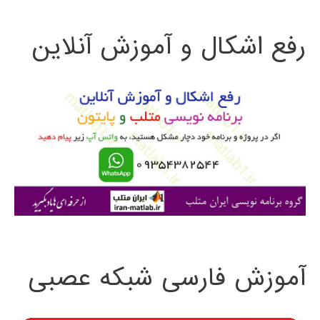
ت
رفع اشکال و آموزش آنلاین
ج
و
ب
ر
ا
ی
:
آموزش فارسی شبکه عصبی