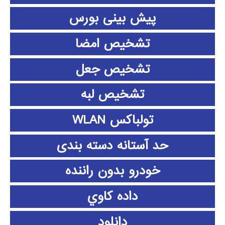
پیش بینی بورس
تشخیص امضا
تشخیص جعل
تشخیص لبه
تولباکس WLAN
حد آستانه دسته بندی
خودرو بدون راننده
داده كاوي
دانلود