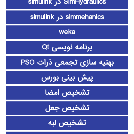
SimHydraulics در simulink
simmehanics در simulink
weka
برنامه نویسی Qt
بهنیه سازی تجمعی ذرات PSO
پیش بینی بورس
تشخیص امضا
تشخیص جعل
تشخیص لبه