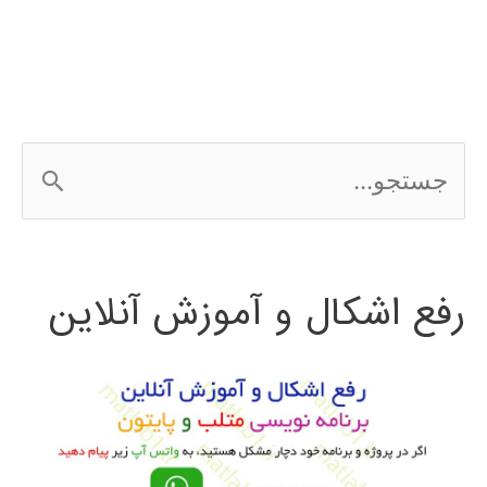
python
ج
س
ت
رفع اشکال و آموزش آنلاین
ج
و
ب
ر