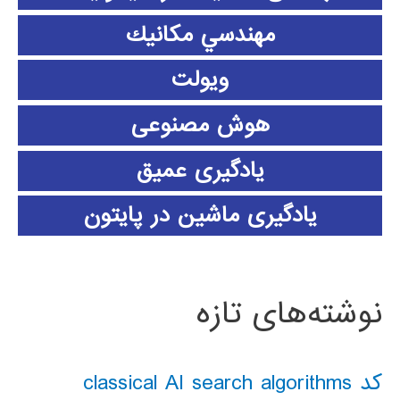
مهندسي مكانيك
ویولت
هوش مصنوعی
یادگیری عمیق
یادگیری ماشین در پایتون
نوشته‌های تازه
کد classical AI search algorithms