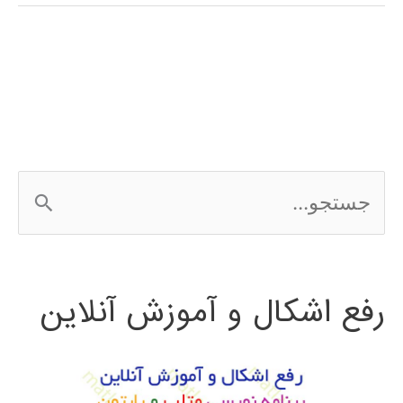
فارسی
برنامه
نویسی
Qt
ج
س
ت
رفع اشکال و آموزش آنلاین
ج
و
ب