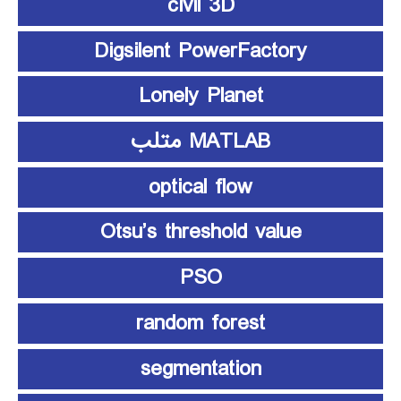
civil 3D
Digsilent PowerFactory
Lonely Planet
MATLAB متلب
optical flow
Otsu’s threshold value
PSO
random forest
segmentation