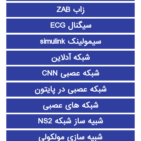
زاب ZAB
سیگنال ECG
سیمولینک simulink
شبکه آدلاین
شبکه عصبی CNN
شبکه عصبی در پایتون
شبکه های عصبی
شبیه ساز شبکه NS2
شبیه سازی مولکولی