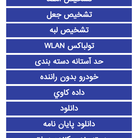
تشخیص جعل
تشخیص لبه
تولباکس WLAN
حد آستانه دسته بندی
خودرو بدون راننده
داده كاوي
دانلود
دانلود پايان نامه