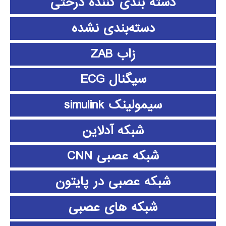
دسته بندی کننده درختی
دسته‌بندی نشده
زاب ZAB
سیگنال ECG
سیمولینک simulink
شبکه آدلاین
شبکه عصبی CNN
شبکه عصبی در پایتون
شبکه های عصبی