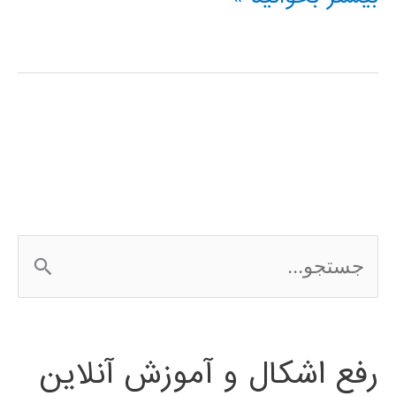
آموزشی
SimHydraulics
در
simulink
ج
س
ت
رفع اشکال و آموزش آنلاین
ج