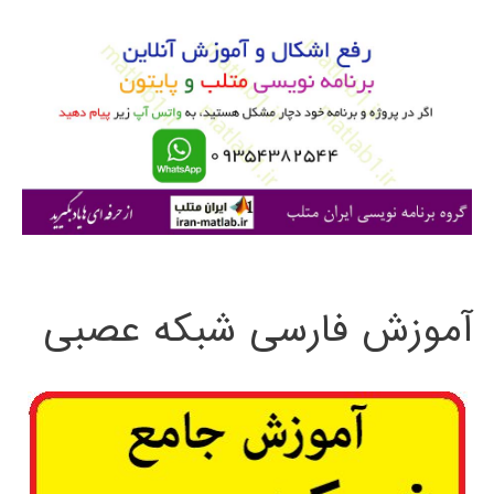
و
ب
ر
ا
ی
:
آموزش فارسی شبکه عصبی