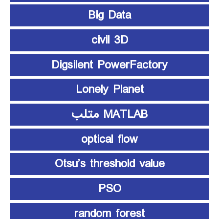
Big Data
civil 3D
Digsilent PowerFactory
Lonely Planet
MATLAB متلب
optical flow
Otsu’s threshold value
PSO
random forest