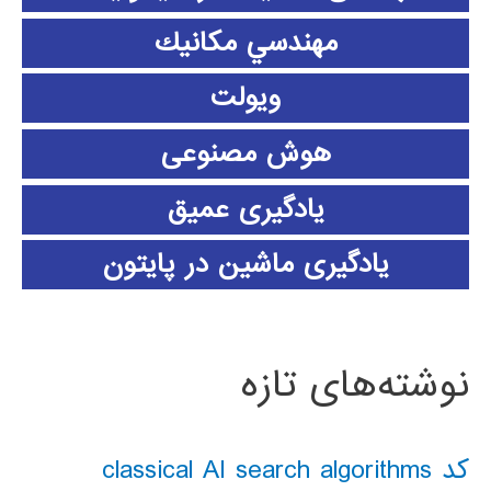
مهندسي مكانيك
ویولت
هوش مصنوعی
یادگیری عمیق
یادگیری ماشین در پایتون
نوشته‌های تازه
کد classical AI search algorithms