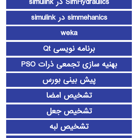
SimHydraulics در simulink
simmehanics در simulink
weka
برنامه نویسی Qt
بهنیه سازی تجمعی ذرات PSO
پیش بینی بورس
تشخیص امضا
تشخیص جعل
تشخیص لبه