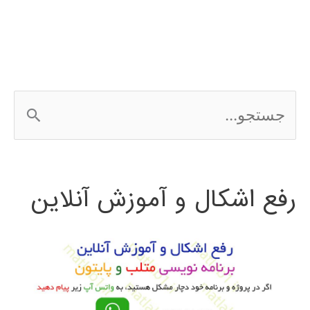
Altium
designer
ج
س
ت
رفع اشکال و آموزش آنلاین
ج
و
ب
ر