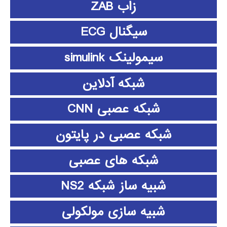
زاب ZAB
سیگنال ECG
سیمولینک simulink
شبکه آدلاین
شبکه عصبی CNN
شبکه عصبی در پایتون
شبکه های عصبی
شبیه ساز شبکه NS2
شبیه سازی مولکولی