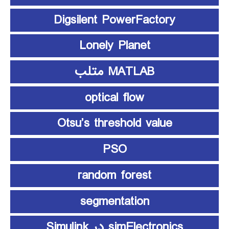
Digsilent PowerFactory
Lonely Planet
MATLAB متلب
optical flow
Otsu’s threshold value
PSO
random forest
segmentation
simElectronics در Simulink