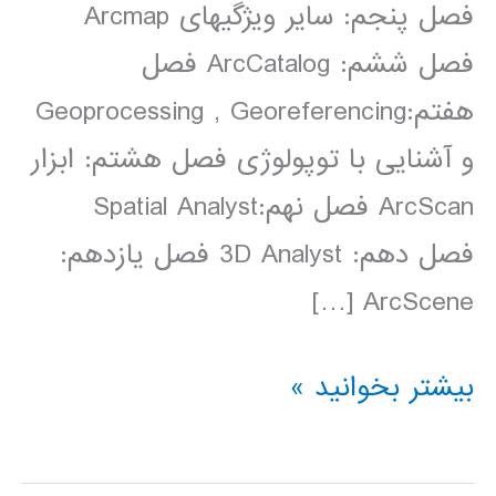
فصل پنجم: سایر ویژگی­های Arcmap
فصل ششم: ArcCatalog فصل
هفتم:Geoprocessing , Georeferencing
و آشنایی با توپولوژی فصل هشتم: ابزار
ArcScan فصل نهم:Spatial Analyst
فصل دهم: 3D Analyst فصل یازدهم:
ArcScene […]
فیلم
بیشتر بخوانید »
آموزش
فارسی