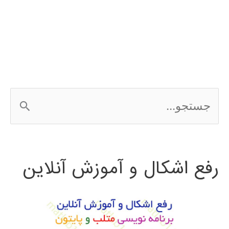
نرم
افزار
ArcGIS
ج
س
ت
رفع اشکال و آموزش آنلاین
ج
و
ب