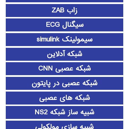
زاب ZAB
سیگنال ECG
سیمولینک simulink
شبکه آدلاین
شبکه عصبی CNN
شبکه عصبی در پایتون
شبکه های عصبی
شبیه ساز شبکه NS2
شبیه سازی مولکولی