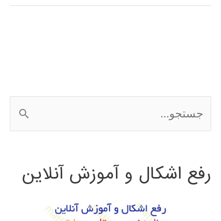
(clustering)
در
پایتون
ج
س
ت
رفع اشکال و آموزش آنلاین
ج
و
ب