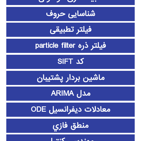
شناسایی حروف
فیلتر تطبیقی
فیلتر ذره particle filter
کد SIFT
ماشین بردار پشتیبان
مدل ARIMA
معادلات دیفرانسیل ODE
منطق فازي