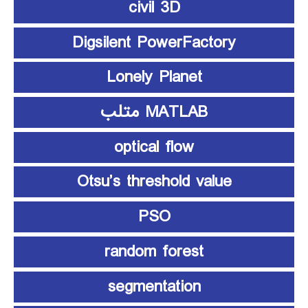
civil 3D
Digsilent PowerFactory
Lonely Planet
MATLAB متلب
optical flow
Otsu’s threshold value
PSO
random forest
segmentation