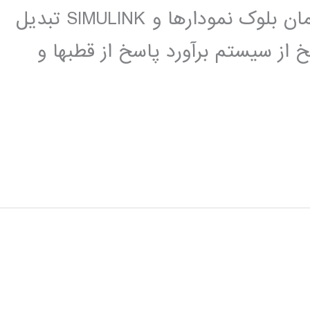
نمایندگی انتقال تابع مدل گسسته در زمان بلوک نمودارها و SIMULINK تبدیل
 از سیستم برآورد پاسخ از قطبها و