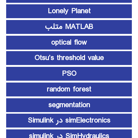
Lonely Planet
MATLAB متلب
optical flow
Otsu’s threshold value
PSO
random forest
segmentation
simElectronics در Simulink
SimHydraulics در simulink