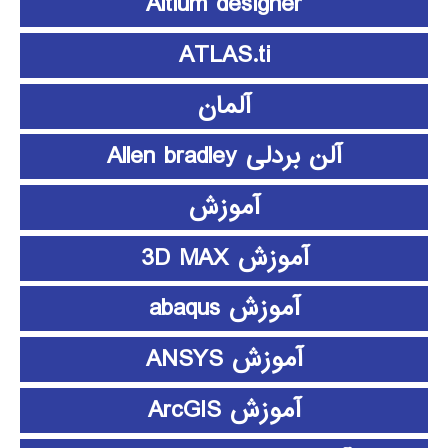
Altium designer
ATLAS.ti
آلمان
آلن بردلی Allen bradley
آموزش
آموزش 3D MAX
آموزش abaqus
آموزش ANSYS
آموزش ArcGIS