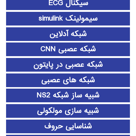
سیگنال ECG
سیمولینک simulink
شبکه آدلاین
شبکه عصبی CNN
شبکه عصبی در پایتون
شبکه های عصبی
شبیه ساز شبکه NS2
شبیه سازی مولکولی
شناسایی حروف