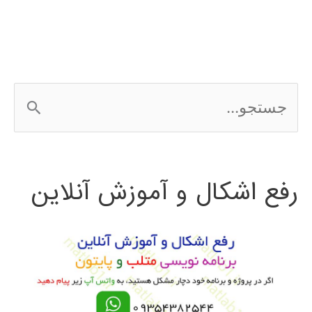
ج
س
ت
رفع اشکال و آموزش آنلاین
ج
و
ب
ر