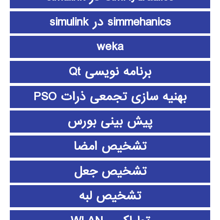
simmehanics در simulink
weka
برنامه نویسی Qt
بهنیه سازی تجمعی ذرات PSO
پیش بینی بورس
تشخیص امضا
تشخیص جعل
تشخیص لبه