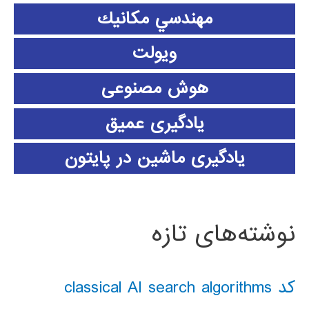
مهندسي مكانيك
ویولت
هوش مصنوعی
یادگیری عمیق
یادگیری ماشین در پایتون
نوشته‌های تازه
کد classical AI search algorithms