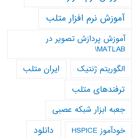
آموزش نرم افزار متلب
آموزش پردازش تصوير در
MATLAB\
ایران متلب
الگوریتم ژنتیک
ترفندهای متلب
جعبه ابزار شبکه عصبی
دانلود
خودآموز HSPICE