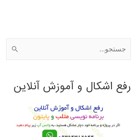
نرم
افزار
های
ج
مفید
س
ریاضی
ت
رفع اشکال و آموزش آنلاین
ج
و
ب
ر