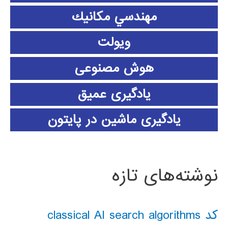
مهندسي مكانيك
ویولت
هوش مصنوعی
یادگیری عمیق
یادگیری ماشین در پایتون
نوشته‌های تازه
کد classical AI search algorithms