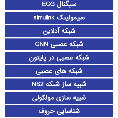
سیگنال ECG
سیمولینک simulink
شبکه آدلاین
شبکه عصبی CNN
شبکه عصبی در پایتون
شبکه های عصبی
شبیه ساز شبکه NS2
شبیه سازی مولکولی
شناسایی حروف