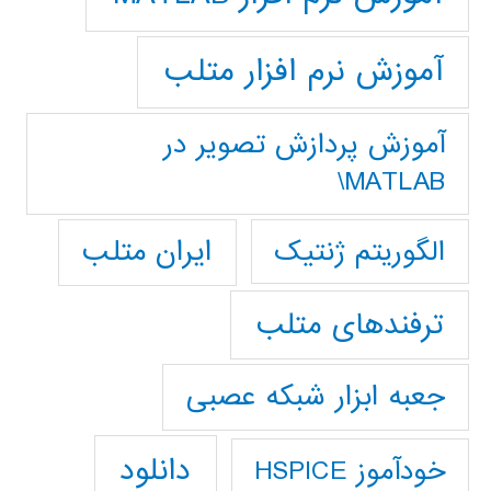
آموزش نرم افزار متلب
آموزش پردازش تصوير در
MATLAB\
ایران متلب
الگوریتم ژنتیک
ترفندهای متلب
جعبه ابزار شبکه عصبی
دانلود
خودآموز HSPICE