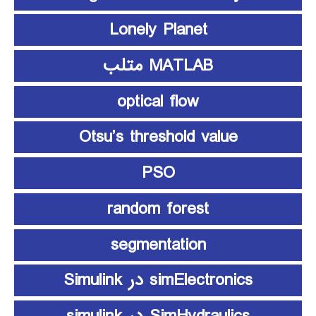
Lonely Planet
MATLAB متلب
optical flow
Otsu’s threshold value
PSO
random forest
segmentation
simElectronics در Simulink
SimHydraulics در simulink