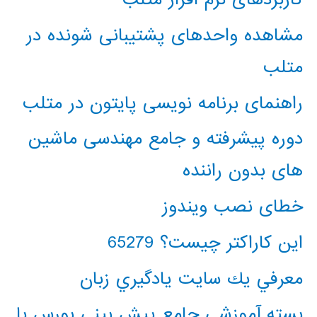
مشاهده واحدهای پشتیبانی شونده در
متلب
راهنمای برنامه نویسی پایتون در متلب
دوره پیشرفته و جامع مهندسی ماشین
های بدون راننده
خطای نصب ویندوز
این کاراکتر چیست؟ 65279
معرفي يك سايت يادگيري زبان
بسته آموزشی جامع پیش بینی بورس با