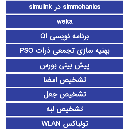
simmehanics در simulink
weka
برنامه نویسی Qt
بهنیه سازی تجمعی ذرات PSO
پیش بینی بورس
تشخیص امضا
تشخیص جعل
تشخیص لبه
تولباکس WLAN