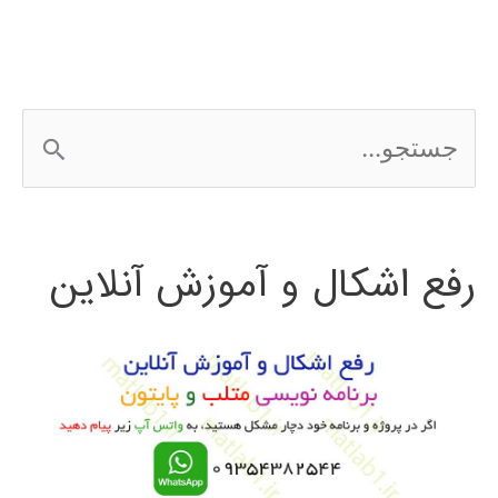
در
MATLAB
ج
با
س
مثال
ت
رفع اشکال و آموزش آنلاین
ج
و
ب
ر
ا