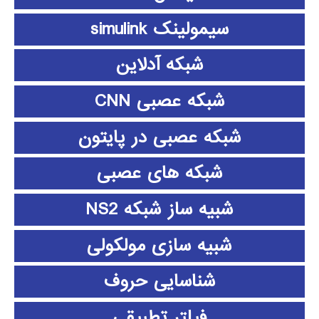
سیمولینک simulink
شبکه آدلاین
شبکه عصبی CNN
شبکه عصبی در پایتون
شبکه های عصبی
شبیه ساز شبکه NS2
شبیه سازی مولکولی
شناسایی حروف
فیلتر تطبیقی