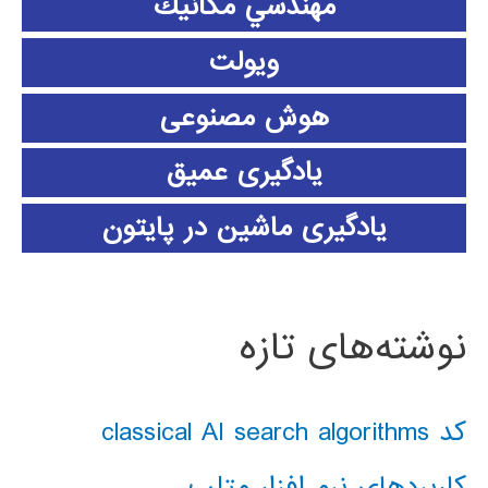
مهندسي مكانيك
ویولت
هوش مصنوعی
یادگیری عمیق
یادگیری ماشین در پایتون
نوشته‌های تازه
کد classical AI search algorithms
کاربردهای نرم افزار متلب