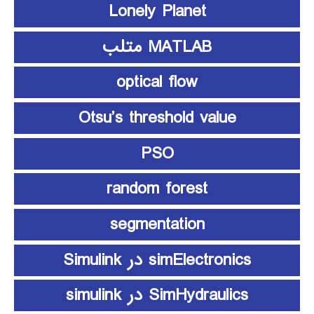
Lonely Planet
MATLAB متلب
optical flow
Otsu’s threshold value
PSO
random forest
segmentation
simElectronics در Simulink
SimHydraulics در simulink