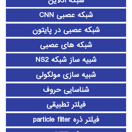
شبکه آدلاین
شبکه عصبی CNN
شبکه عصبی در پایتون
شبکه های عصبی
شبیه ساز شبکه NS2
شبیه سازی مولکولی
شناسایی حروف
فیلتر تطبیقی
فیلتر ذره particle filter