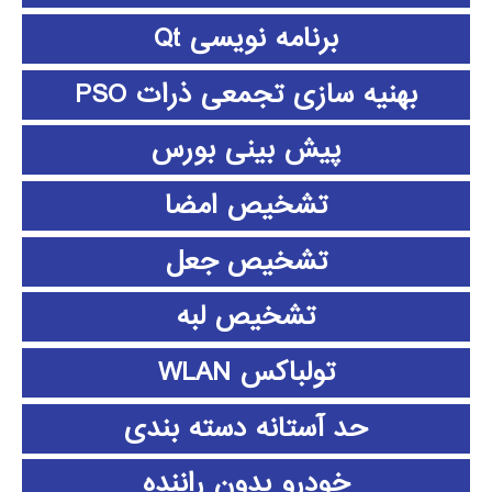
برنامه نویسی Qt
بهنیه سازی تجمعی ذرات PSO
پیش بینی بورس
تشخیص امضا
تشخیص جعل
تشخیص لبه
تولباکس WLAN
حد آستانه دسته بندی
خودرو بدون راننده