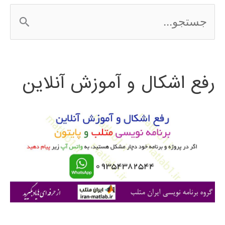
ج
س
ت
رفع اشکال و آموزش آنلاین
ج
و
ب
ر
ا
ی
: