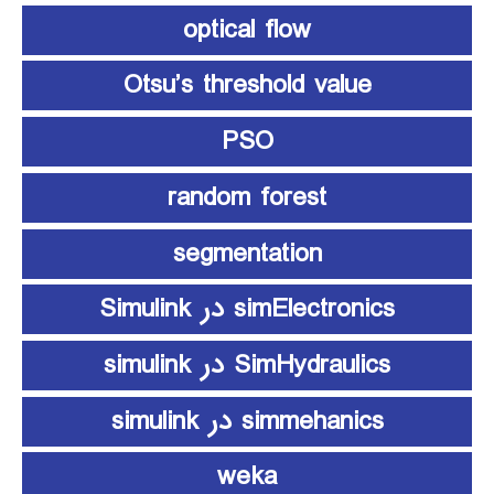
optical flow
Otsu’s threshold value
PSO
random forest
segmentation
simElectronics در Simulink
SimHydraulics در simulink
simmehanics در simulink
weka