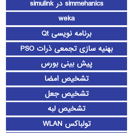
simmehanics در simulink
weka
برنامه نویسی Qt
بهنیه سازی تجمعی ذرات PSO
پیش بینی بورس
تشخیص امضا
تشخیص جعل
تشخیص لبه
تولباکس WLAN