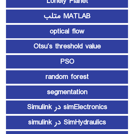
Lonely Planet
MATLAB متلب
optical flow
Otsu’s threshold value
PSO
random forest
segmentation
simElectronics در Simulink
SimHydraulics در simulink