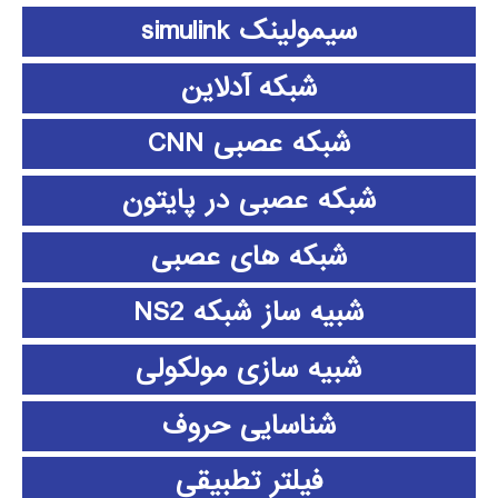
سیمولینک simulink
شبکه آدلاین
شبکه عصبی CNN
شبکه عصبی در پایتون
شبکه های عصبی
شبیه ساز شبکه NS2
شبیه سازی مولکولی
شناسایی حروف
فیلتر تطبیقی