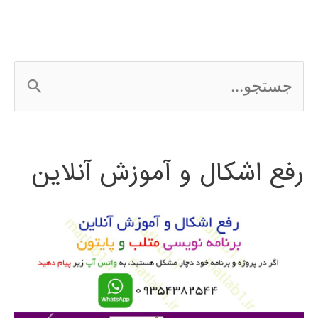
ج
س
ت
رفع اشکال و آموزش آنلاین
ج
و
ب
ر
ا