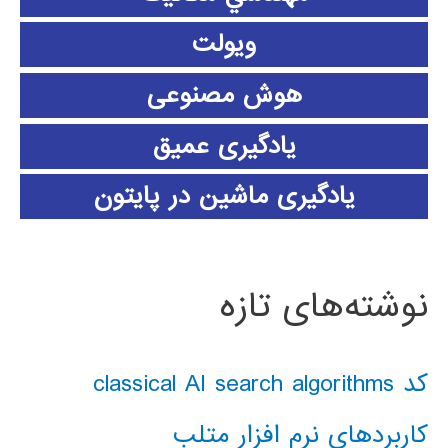
ویولت
هوش مصنوعی
یادگیری عمیق
یادگیری ماشین در پایتون
نوشته‌های تازه
کد classical AI search algorithms
کاربردهای نرم افزار متلب