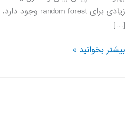
زیادی برای  forest
[…]
آموزش
بیشتر بخوانید »
برنامه
نویسی
random
forest
در