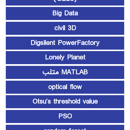
Big Data
civil 3D
Digsilent PowerFactory
Lonely Planet
MATLAB متلب
optical flow
Otsu’s threshold value
PSO