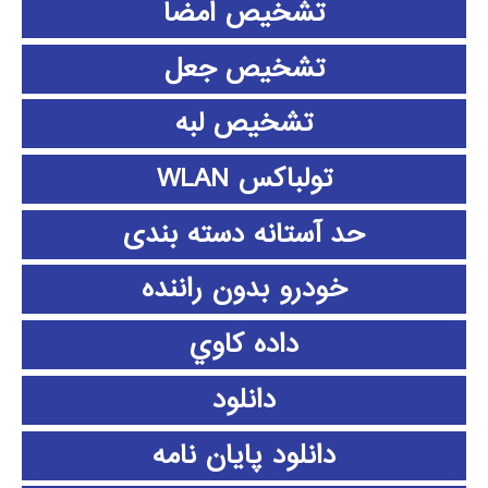
تشخیص امضا
تشخیص جعل
تشخیص لبه
تولباکس WLAN
حد آستانه دسته بندی
خودرو بدون راننده
داده كاوي
دانلود
دانلود پايان نامه