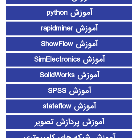
آموزش python
آموزش rapidminer
آموزش ShowFlow
آموزش SimElectronics
آموزش SolidWorks
آموزش SPSS
آموزش stateflow
آموزش پردازش تصویر
آموزش شبکه های کامپیوتری