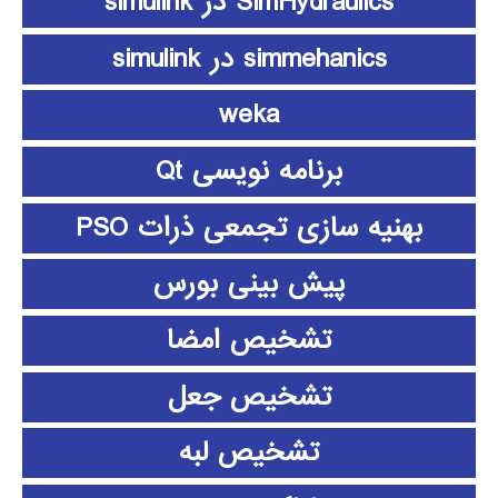
SimHydraulics در simulink
simmehanics در simulink
weka
برنامه نویسی Qt
بهنیه سازی تجمعی ذرات PSO
پیش بینی بورس
تشخیص امضا
تشخیص جعل
تشخیص لبه