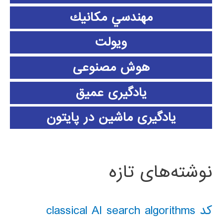
مهندسي مكانيك
ویولت
هوش مصنوعی
یادگیری عمیق
یادگیری ماشین در پایتون
نوشته‌های تازه
کد classical AI search algorithms