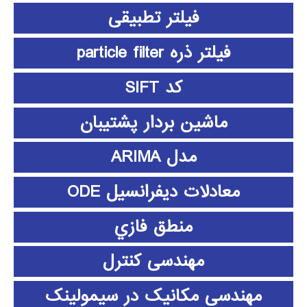
فیلتر تطبیقی
فیلتر ذره particle filter
کد SIFT
ماشین بردار پشتیبان
مدل ARIMA
معادلات دیفرانسیل ODE
منطق فازي
مهندسی کنترل
مهندسی مکانیک در سیمولینک