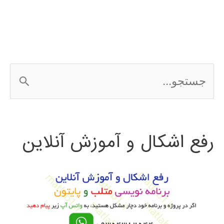
ج
س
ت
رفع اشکال و آموزش آنلاین
ج
و
ب
ر