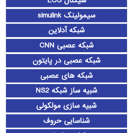
سیگنال ECG
سیمولینک simulink
شبکه آدلاین
شبکه عصبی CNN
شبکه عصبی در پایتون
شبکه های عصبی
شبیه ساز شبکه NS2
شبیه سازی مولکولی
شناسایی حروف