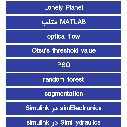
Lonely Planet
MATLAB متلب
optical flow
Otsu’s threshold value
PSO
random forest
segmentation
simElectronics در Simulink
SimHydraulics در simulink