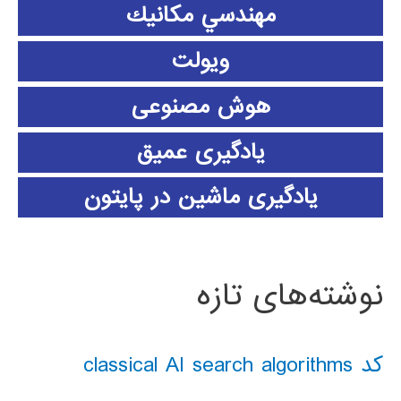
مهندسي مكانيك
ویولت
هوش مصنوعی
یادگیری عمیق
یادگیری ماشین در پایتون
نوشته‌های تازه
کد classical AI search algorithms