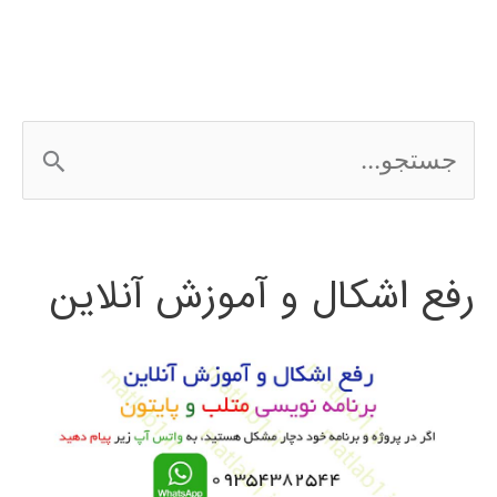
ج
س
ت
رفع اشکال و آموزش آنلاین
ج
و
ب
ر
ا