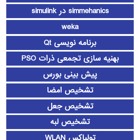
simmehanics در simulink
weka
برنامه نویسی Qt
بهنیه سازی تجمعی ذرات PSO
پیش بینی بورس
تشخیص امضا
تشخیص جعل
تشخیص لبه
تولباکس WLAN