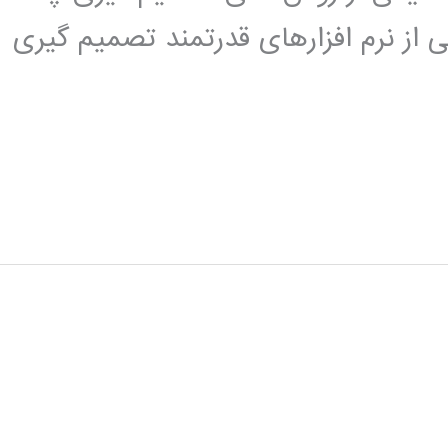
است. نرم افزار expert choice یکی از نرم افزارهای قدرتمند تصمیم گیری