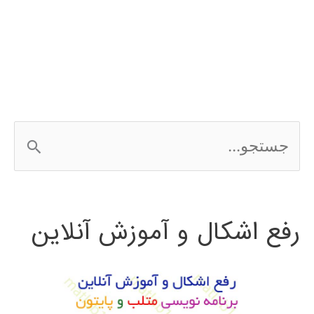
چیست
؟
ج
س
ت
رفع اشکال و آموزش آنلاین
ج
و
ب