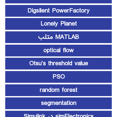
Digsilent PowerFactory
Lonely Planet
MATLAB متلب
optical flow
Otsu’s threshold value
PSO
random forest
segmentation
simElectronics در Simulink