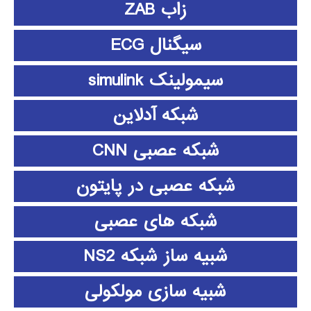
زاب ZAB
سیگنال ECG
سیمولینک simulink
شبکه آدلاین
شبکه عصبی CNN
شبکه عصبی در پایتون
شبکه های عصبی
شبیه ساز شبکه NS2
شبیه سازی مولکولی