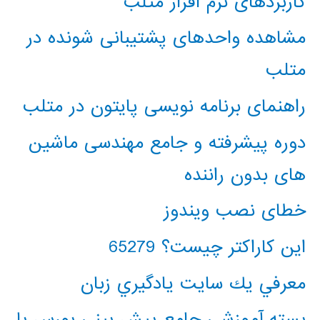
کاربردهای نرم افزار متلب
مشاهده واحدهای پشتیبانی شونده در
متلب
راهنمای برنامه نویسی پایتون در متلب
دوره پیشرفته و جامع مهندسی ماشین
های بدون راننده
خطای نصب ویندوز
این کاراکتر چیست؟ 65279
معرفي يك سايت يادگيري زبان
بسته آموزشی جامع پیش بینی بورس با