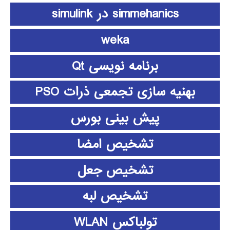
simmehanics در simulink
weka
برنامه نویسی Qt
بهنیه سازی تجمعی ذرات PSO
پیش بینی بورس
تشخیص امضا
تشخیص جعل
تشخیص لبه
تولباکس WLAN