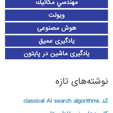
مهندسي مكانيك
ویولت
هوش مصنوعی
یادگیری عمیق
یادگیری ماشین در پایتون
نوشته‌های تازه
کد classical AI search algorithms