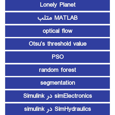
Lonely Planet
MATLAB متلب
optical flow
Otsu’s threshold value
PSO
random forest
segmentation
simElectronics در Simulink
SimHydraulics در simulink