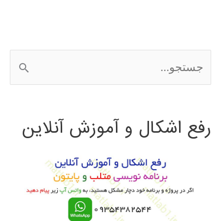
wordpress
ج
س
ت
رفع اشکال و آموزش آنلاین
ج
و
ب
ر
ا