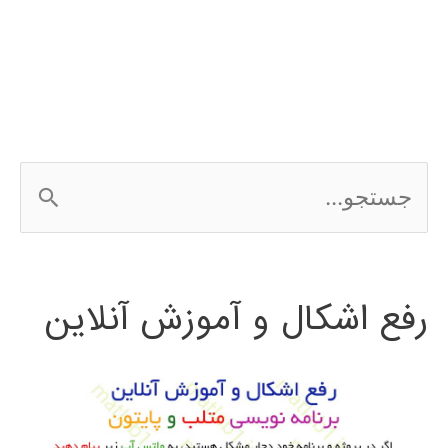
transform)
در
پایتون
ج
س
ت
رفع اشکال و آموزش آنلاین
ج
و
ب