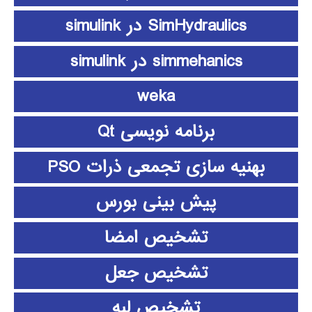
SimHydraulics در simulink
simmehanics در simulink
weka
برنامه نویسی Qt
بهنیه سازی تجمعی ذرات PSO
پیش بینی بورس
تشخیص امضا
تشخیص جعل
تشخیص لبه