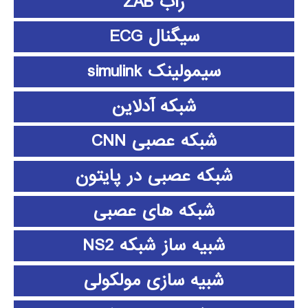
زاب ZAB
سیگنال ECG
سیمولینک simulink
شبکه آدلاین
شبکه عصبی CNN
شبکه عصبی در پایتون
شبکه های عصبی
شبیه ساز شبکه NS2
شبیه سازی مولکولی