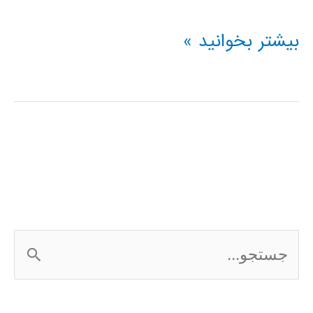
فیلم
بیشتر بخوانید »
آموزشی
پردازش
تصویر
در
متلب
MATLAB
ج
س
ت