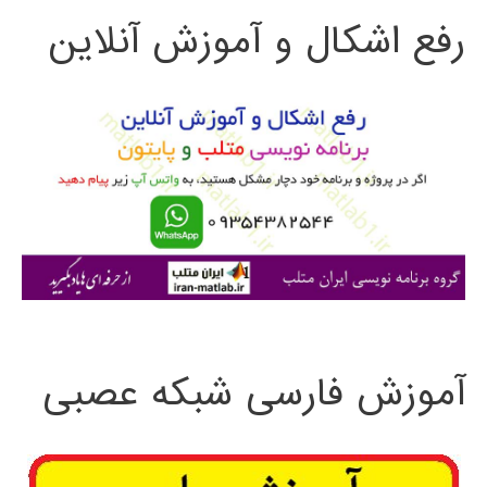
رفع اشکال و آموزش آنلاین
ج
و
ب
ر
ا
ی
:
آموزش فارسی شبکه عصبی