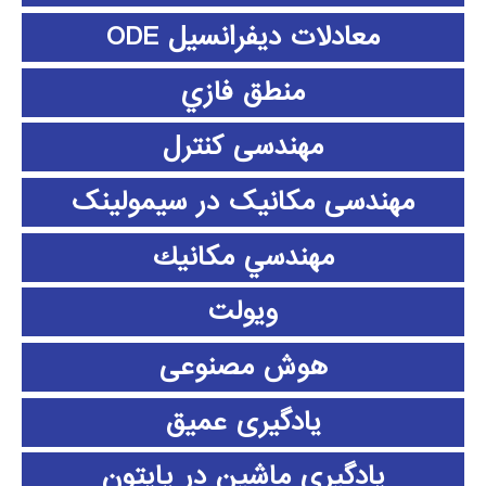
معادلات دیفرانسیل ODE
منطق فازي
مهندسی کنترل
مهندسی مکانیک در سیمولینک
مهندسي مكانيك
ویولت
هوش مصنوعی
یادگیری عمیق
یادگیری ماشین در پایتون