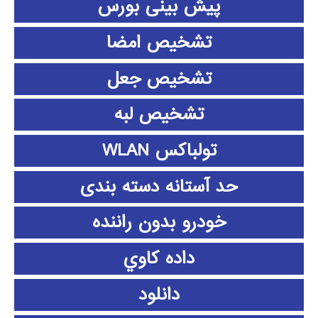
پیش بینی بورس
تشخیص امضا
تشخیص جعل
تشخیص لبه
تولباکس WLAN
حد آستانه دسته بندی
خودرو بدون راننده
داده كاوي
دانلود