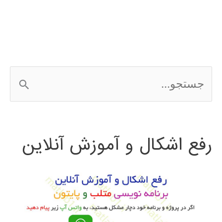
ج
س
ت
رفع اشکال و آموزش آنلاین
ج
و
ب
ر