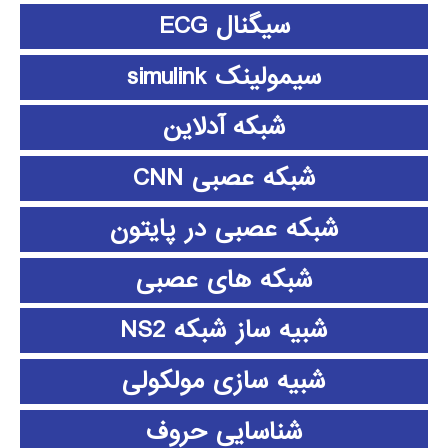
سیگنال ECG
سیمولینک simulink
شبکه آدلاین
شبکه عصبی CNN
شبکه عصبی در پایتون
شبکه های عصبی
شبیه ساز شبکه NS2
شبیه سازی مولکولی
شناسایی حروف