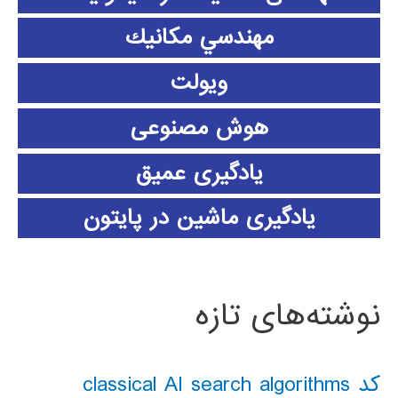
مهندسي مكانيك
ویولت
هوش مصنوعی
یادگیری عمیق
یادگیری ماشین در پایتون
نوشته‌های تازه
کد classical AI search algorithms