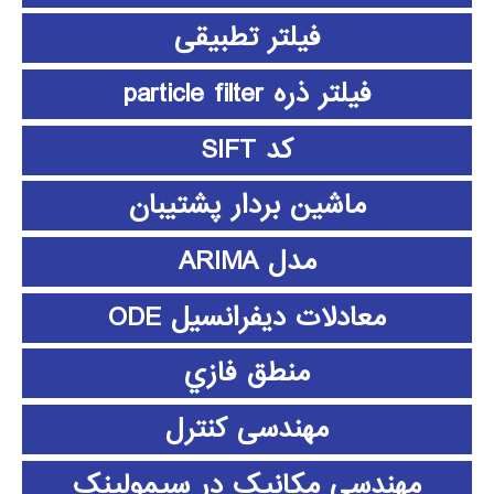
فیلتر تطبیقی
فیلتر ذره particle filter
کد SIFT
ماشین بردار پشتیبان
مدل ARIMA
معادلات دیفرانسیل ODE
منطق فازي
مهندسی کنترل
مهندسی مکانیک در سیمولینک