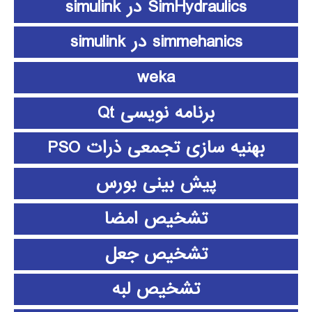
SimHydraulics در simulink
simmehanics در simulink
weka
برنامه نویسی Qt
بهنیه سازی تجمعی ذرات PSO
پیش بینی بورس
تشخیص امضا
تشخیص جعل
تشخیص لبه