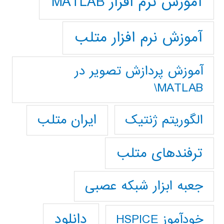
آموزش نرم افزار MATLAB
آموزش نرم افزار متلب
آموزش پردازش تصوير در
MATLAB\
ایران متلب
الگوریتم ژنتیک
ترفندهای متلب
جعبه ابزار شبکه عصبی
دانلود
خودآموز HSPICE