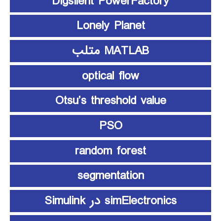
Digsilent PowerFactory
Lonely Planet
MATLAB متلب
optical flow
Otsu’s threshold value
PSO
random forest
segmentation
simElectronics در Simulink