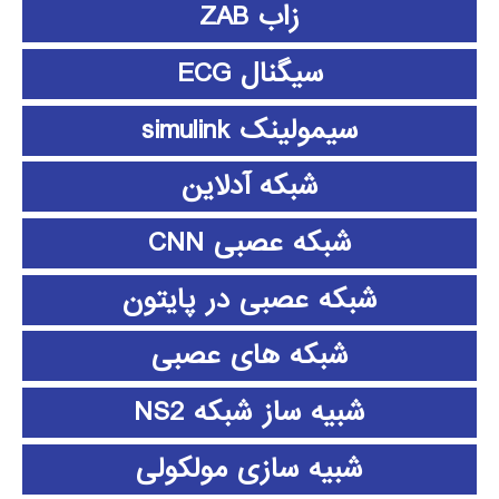
زاب ZAB
سیگنال ECG
سیمولینک simulink
شبکه آدلاین
شبکه عصبی CNN
شبکه عصبی در پایتون
شبکه های عصبی
شبیه ساز شبکه NS2
شبیه سازی مولکولی