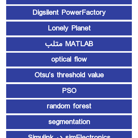
Digsilent PowerFactory
Lonely Planet
MATLAB متلب
optical flow
Otsu’s threshold value
PSO
random forest
segmentation
simElectronics در Simulink