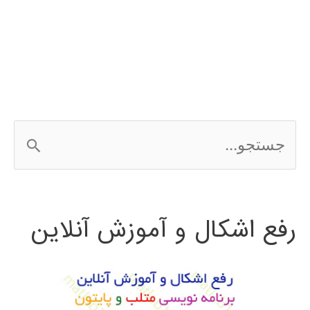
شبکه
عصبی
در
MATLAB
ج
با
س
مثال
ت
رفع اشکال و آموزش آنلاین
ج
و
ب