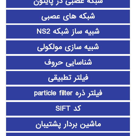
شبکه عصبی در پایتون
شبکه های عصبی
شبیه ساز شبکه NS2
شبیه سازی مولکولی
شناسایی حروف
فیلتر تطبیقی
فیلتر ذره particle filter
کد SIFT
ماشین بردار پشتیبان