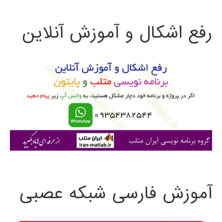
ت
رفع اشکال و آموزش آنلاین
ج
و
ب
ر
ا
ی
:
آموزش فارسی شبکه عصبی