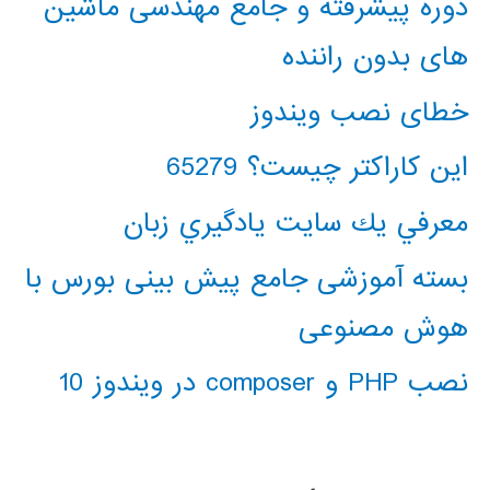
دوره پیشرفته و جامع مهندسی ماشین
های بدون راننده
خطای نصب ویندوز
این کاراکتر چیست؟ 65279
معرفي يك سايت يادگيري زبان
بسته آموزشی جامع پیش بینی بورس با
هوش مصنوعی
نصب PHP و composer در ویندوز 10