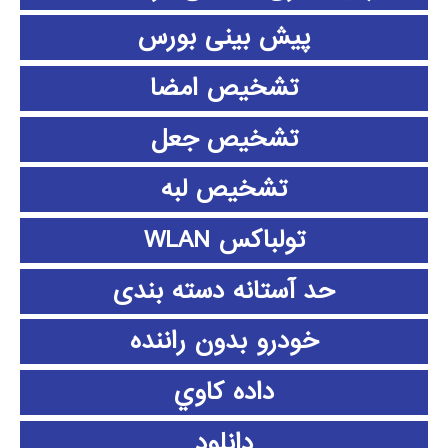
پیش بینی بورس
تشخیص امضا
تشخیص جعل
تشخیص لبه
تولباکس WLAN
حد آستانه دسته بندی
خودرو بدون راننده
داده كاوي
دانلود