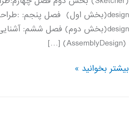
design(بخش دوم) فصل ششم: آشنای
(AssemblyDesign) […]
فیلم
بیشتر بخوانید »
آموزش
فارسی
نرم
افزار