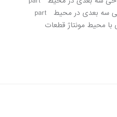
(Sketcher) بخش دوم فصل چهارم:طراحی سه بعدی در محیط part
design(بخش اول) فصل پنجم: :طراحی سه بعدی در محیط part
ی با محیط مونتاژ قطعات