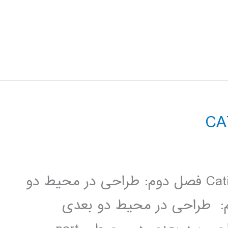
فصل اول: آشنایی با محیط نرم­ افزار Catia فصل دوم: طراحی در محیط دو
فصل سوم: طراحی در محیط دو بعدی