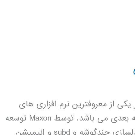
ci ، این نرم افزار یکی از معروفترین نرم افزاری های
مدلسازی و انمشن سازی و رندرینگ سه بعدی می باشد. توسط Maxon توسعه
داده شده است. Cinema 4D قادر به مدلسازی چندگوشه و subd و انیمیشن