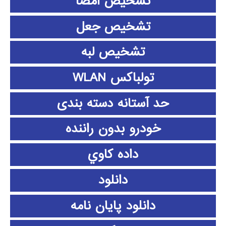
تشخیص امضا
تشخیص جعل
تشخیص لبه
تولباکس WLAN
حد آستانه دسته بندی
خودرو بدون راننده
داده كاوي
دانلود
دانلود پايان نامه