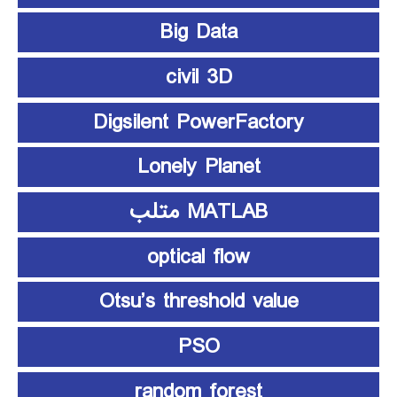
Big Data
civil 3D
Digsilent PowerFactory
Lonely Planet
MATLAB متلب
optical flow
Otsu’s threshold value
PSO
random forest