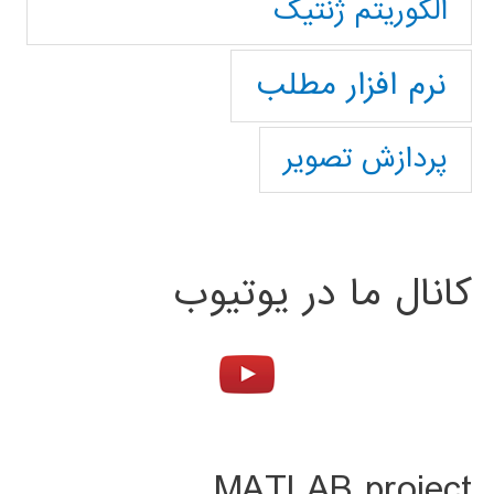
الگوریتم ژنتیک
نرم افزار مطلب
پردازش تصویر
کانال ما در یوتیوب
MATLAB project