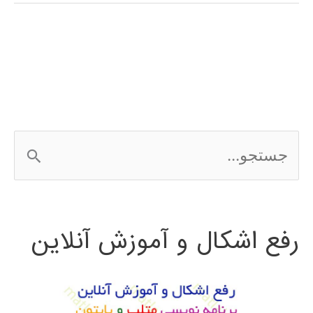
فارسی
نرم
افزار
ETABS
ج
س
ت
رفع اشکال و آموزش آنلاین
ج
و
ب