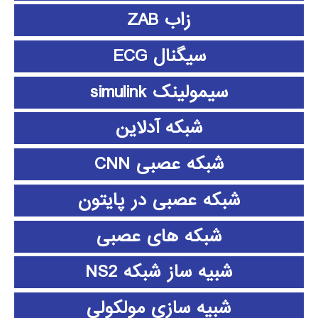
زاب ZAB
سیگنال ECG
سیمولینک simulink
شبکه آدلاین
شبکه عصبی CNN
شبکه عصبی در پایتون
شبکه های عصبی
شبیه ساز شبکه NS2
شبیه سازی مولکولی