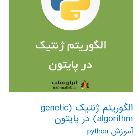
الگوریتم ژنتیک (genetic
algorithm) در پایتون
آموزش python