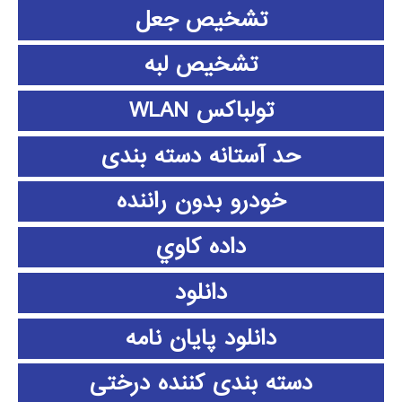
تشخیص جعل
تشخیص لبه
تولباکس WLAN
حد آستانه دسته بندی
خودرو بدون راننده
داده كاوي
دانلود
دانلود پايان نامه
دسته بندی کننده درختی