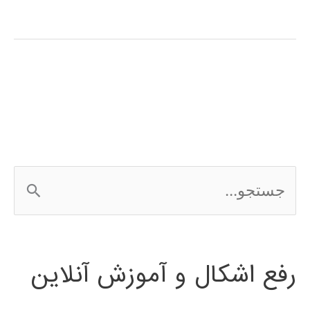
ژنتیک
(genetic
algorithm)
در
پایتون
ج
س
ت
رفع اشکال و آموزش آنلاین
ج
و