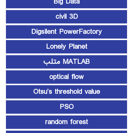
Big Data
civil 3D
Digsilent PowerFactory
Lonely Planet
MATLAB متلب
optical flow
Otsu’s threshold value
PSO
random forest