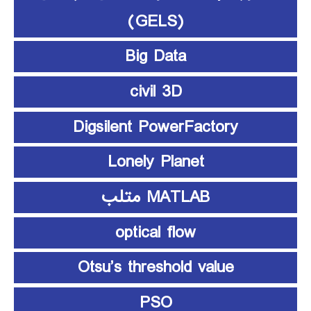
(GELS)
Big Data
civil 3D
Digsilent PowerFactory
Lonely Planet
MATLAB متلب
optical flow
Otsu’s threshold value
PSO