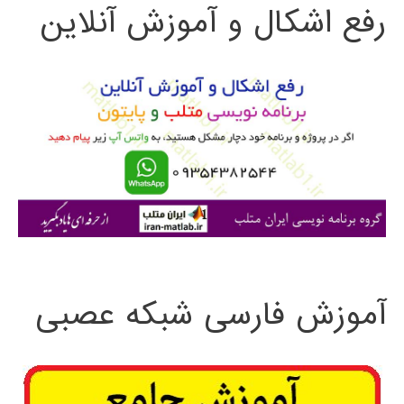
رفع اشکال و آموزش آنلاین
ج
و
ب
ر
ا
ی
:
آموزش فارسی شبکه عصبی