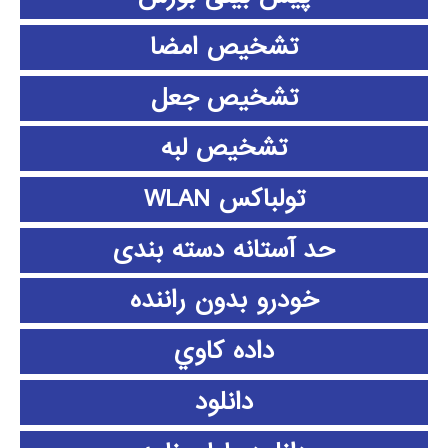
تشخیص امضا
تشخیص جعل
تشخیص لبه
تولباکس WLAN
حد آستانه دسته بندی
خودرو بدون راننده
داده كاوي
دانلود