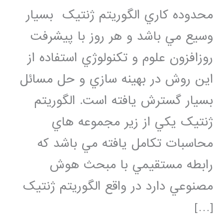
محدوده کاري الگوريتم ژنتيک بسيار
وسيع مي باشد و هر روز با پيشرفت
روزافزون علوم و تکنولوژي استفاده از
اين روش در بهينه سازي و حل مسائل
بسيار گسترش يافته است. الگوريتم
ژنتيک يکي از زير مجموعه هاي
محاسبات تکامل يافته مي باشد که
رابطه مستقيمي با مبحث هوش
مصنوعي دارد در واقع الگوريتم ژنتيک
[…]