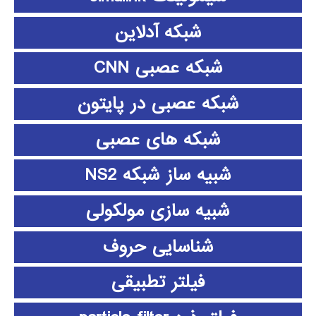
شبکه آدلاین
شبکه عصبی CNN
شبکه عصبی در پایتون
شبکه های عصبی
شبیه ساز شبکه NS2
شبیه سازی مولکولی
شناسایی حروف
فیلتر تطبیقی