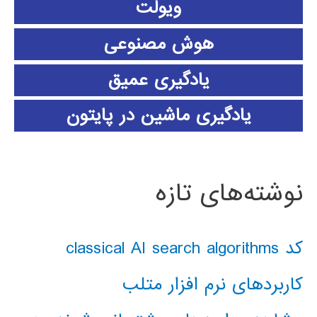
ویولت
هوش مصنوعی
یادگیری عمیق
یادگیری ماشین در پایتون
نوشته‌های تازه
کد classical AI search algorithms
کاربردهای نرم افزار متلب