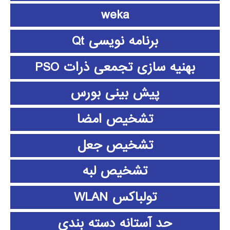
weka
برنامه نویسی Qt
بهنیه سازی تجمعی ذرات PSO
پیش بینی بورس
تشخیص امضا
تشخیص جعل
تشخیص لبه
تولباکس WLAN
حد آستانه دسته بندی