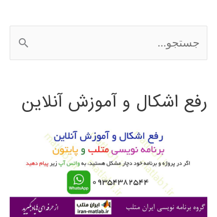
ج
س
ت
رفع اشکال و آموزش آنلاین
ج
و
ب
ر
ا
ی