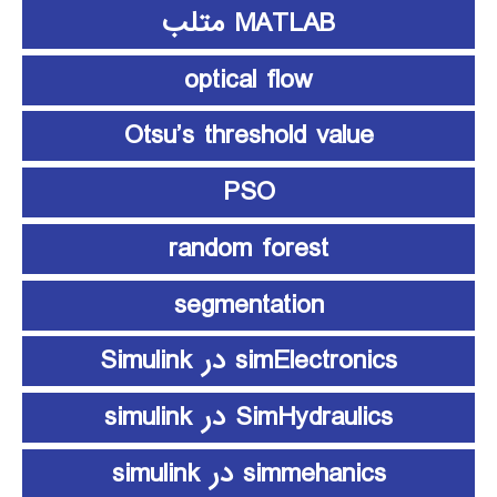
MATLAB متلب
optical flow
Otsu’s threshold value
PSO
random forest
segmentation
simElectronics در Simulink
SimHydraulics در simulink
simmehanics در simulink