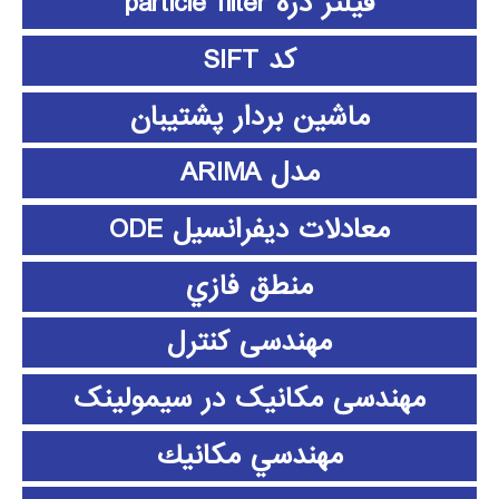
فیلتر ذره particle filter
کد SIFT
ماشین بردار پشتیبان
مدل ARIMA
معادلات دیفرانسیل ODE
منطق فازي
مهندسی کنترل
مهندسی مکانیک در سیمولینک
مهندسي مكانيك