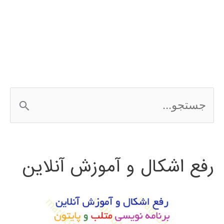
با
نرم‌افزار
در
متلب
ج
matlab
س
ت
رفع اشکال و آموزش آنلاین
ج
و
ب