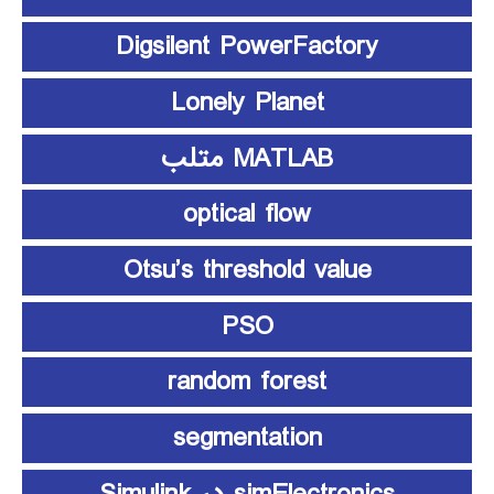
Digsilent PowerFactory
Lonely Planet
MATLAB متلب
optical flow
Otsu’s threshold value
PSO
random forest
segmentation
simElectronics در Simulink