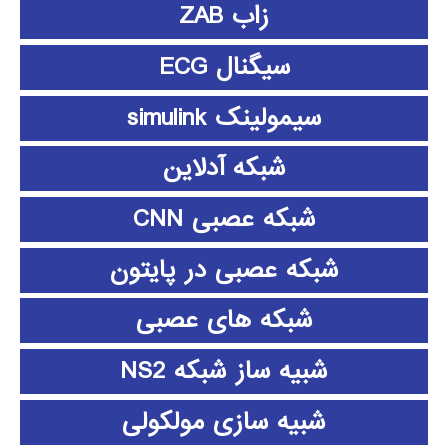
زاب ZAB
سیگنال ECG
سیمولینک simulink
شبکه آدلاین
شبکه عصبی CNN
شبکه عصبی در پایتون
شبکه های عصبی
شبیه ساز شبکه NS2
شبیه سازی مولکولی