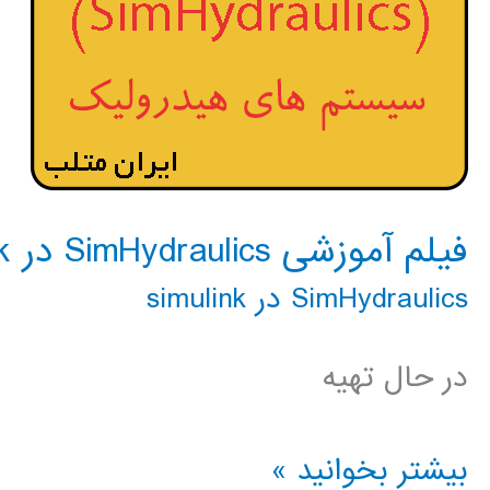
فیلم آموزشی SimHydraulics در simulink
SimHydraulics در simulink
در حال تهیه
فیلم
بیشتر بخوانید »