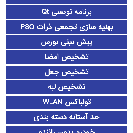
برنامه نویسی Qt
بهنیه سازی تجمعی ذرات PSO
پیش بینی بورس
تشخیص امضا
تشخیص جعل
تشخیص لبه
تولباکس WLAN
حد آستانه دسته بندی
خودرو بدون راننده