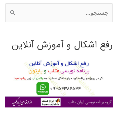
ج
س
ت
رفع اشکال و آموزش آنلاین
ج
و
ب
ر
ا
ی
: