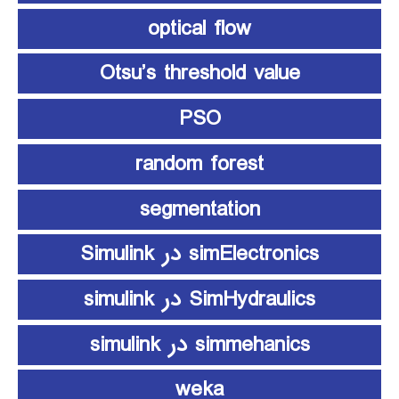
optical flow
Otsu’s threshold value
PSO
random forest
segmentation
simElectronics در Simulink
SimHydraulics در simulink
simmehanics در simulink
weka