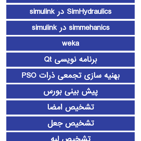
SimHydraulics در simulink
simmehanics در simulink
weka
برنامه نویسی Qt
بهنیه سازی تجمعی ذرات PSO
پیش بینی بورس
تشخیص امضا
تشخیص جعل
تشخیص لبه