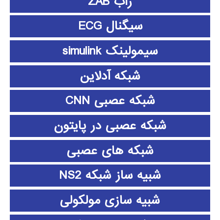
زاب ZAB
سیگنال ECG
سیمولینک simulink
شبکه آدلاین
شبکه عصبی CNN
شبکه عصبی در پایتون
شبکه های عصبی
شبیه ساز شبکه NS2
شبیه سازی مولکولی