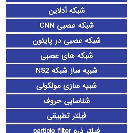
شبکه آدلاین
شبکه عصبی CNN
شبکه عصبی در پایتون
شبکه های عصبی
شبیه ساز شبکه NS2
شبیه سازی مولکولی
شناسایی حروف
فیلتر تطبیقی
فیلتر ذره particle filter