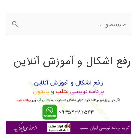
ج
س
ت
رفع اشکال و آموزش آنلاین
ج
و
ب
ر
ا
ی