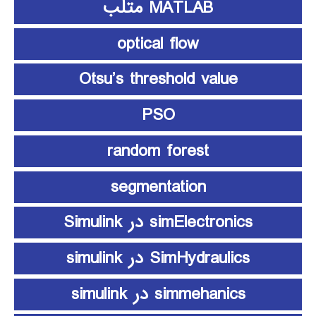
MATLAB متلب
optical flow
Otsu’s threshold value
PSO
random forest
segmentation
simElectronics در Simulink
SimHydraulics در simulink
simmehanics در simulink