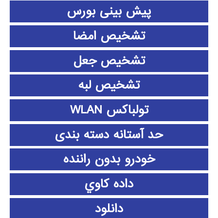
پیش بینی بورس
تشخیص امضا
تشخیص جعل
تشخیص لبه
تولباکس WLAN
حد آستانه دسته بندی
خودرو بدون راننده
داده كاوي
دانلود