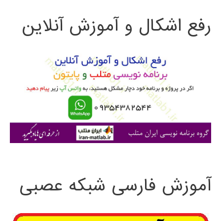
ت
پردازش
رفع اشکال و آموزش آنلاین
ج
عکس
و
Corvis
ST
ب
با
ر
استفاده
ا
از
ی
MATLAB
:
آموزش فارسی شبکه عصبی