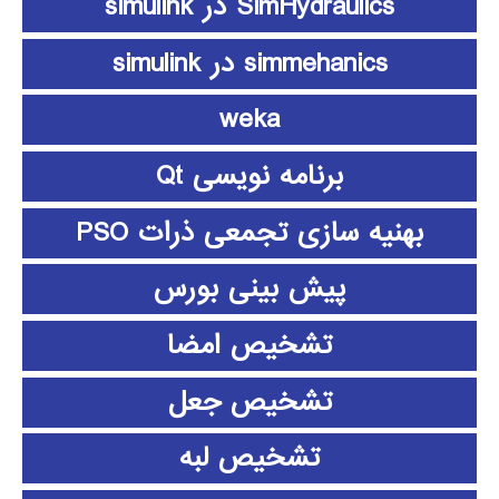
SimHydraulics در simulink
simmehanics در simulink
weka
برنامه نویسی Qt
بهنیه سازی تجمعی ذرات PSO
پیش بینی بورس
تشخیص امضا
تشخیص جعل
تشخیص لبه