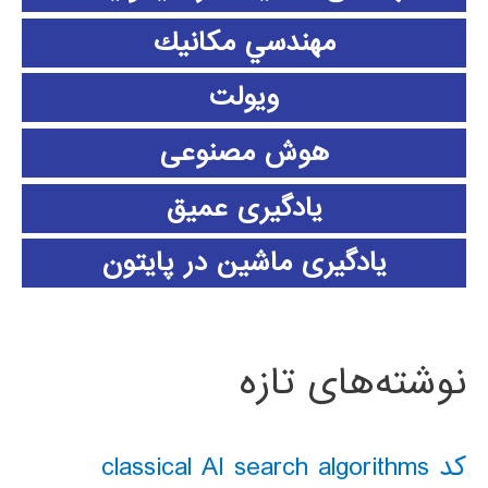
مهندسي مكانيك
ویولت
هوش مصنوعی
یادگیری عمیق
یادگیری ماشین در پایتون
نوشته‌های تازه
کد classical AI search algorithms