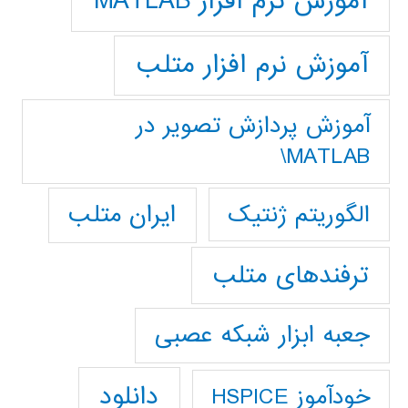
آموزش نرم افزار MATLAB
آموزش نرم افزار متلب
آموزش پردازش تصوير در
MATLAB\
ایران متلب
الگوریتم ژنتیک
ترفندهای متلب
جعبه ابزار شبکه عصبی
دانلود
خودآموز HSPICE