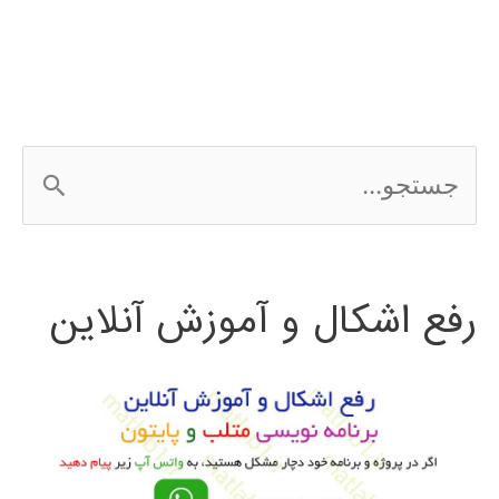
افزار
آنالیز
داده
ج
های
س
کیفی
ت
MAXQDA
رفع اشکال و آموزش آنلاین
ج
و
ب
ر