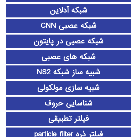
شبکه آدلاین
شبکه عصبی CNN
شبکه عصبی در پایتون
شبکه های عصبی
شبیه ساز شبکه NS2
شبیه سازی مولکولی
شناسایی حروف
فیلتر تطبیقی
فیلتر ذره particle filter