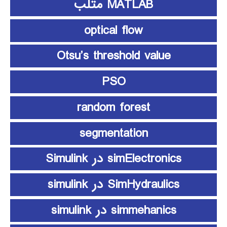
MATLAB متلب
optical flow
Otsu’s threshold value
PSO
random forest
segmentation
simElectronics در Simulink
SimHydraulics در simulink
simmehanics در simulink