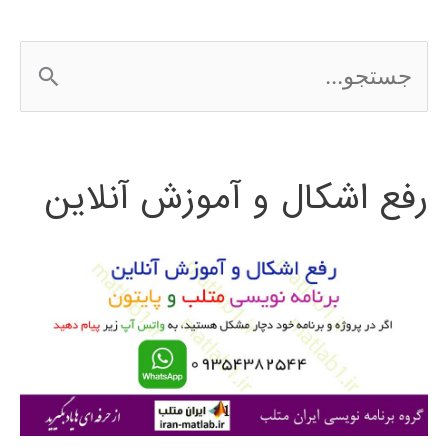
ج
س
ت
رفع اشکال و آموزش آنلاین
ج
و
ب
ر
ا
ی