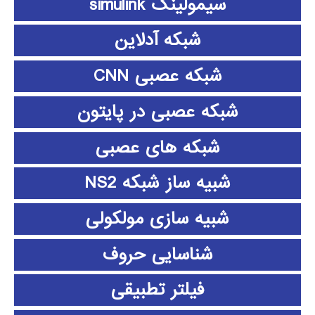
سیمولینک simulink
شبکه آدلاین
شبکه عصبی CNN
شبکه عصبی در پایتون
شبکه های عصبی
شبیه ساز شبکه NS2
شبیه سازی مولکولی
شناسایی حروف
فیلتر تطبیقی