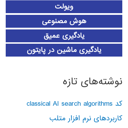
ویولت
هوش مصنوعی
یادگیری عمیق
یادگیری ماشین در پایتون
نوشته‌های تازه
کد classical AI search algorithms
کاربردهای نرم افزار متلب