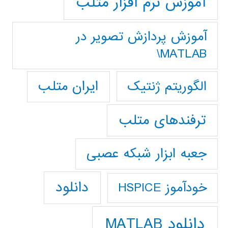
آموزش نرم افزار متلب
آموزش پردازش تصوير در
MATLAB\
ایران متلب
الگوریتم ژنتیک
ترفندهای متلب
جعبه ابزار شبکه عصبی
دانلود
خودآموز HSPICE
دانلود MATLAB