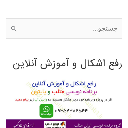
ج
س
ت
رفع اشکال و آموزش آنلاین
ج
و
ب
ر
ا
ی