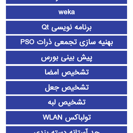
weka
برنامه نویسی Qt
بهنیه سازی تجمعی ذرات PSO
پیش بینی بورس
تشخیص امضا
تشخیص جعل
تشخیص لبه
تولباکس WLAN
حد آستانه دسته بندی