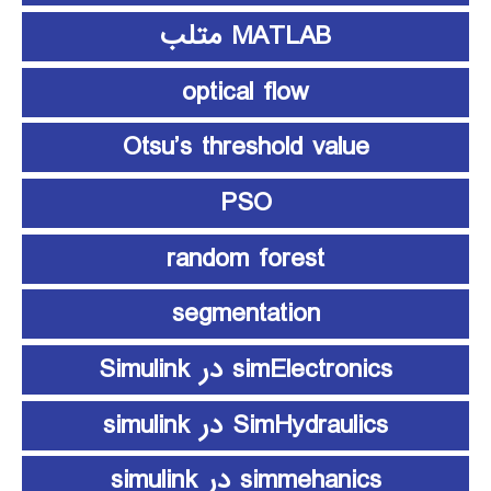
MATLAB متلب
optical flow
Otsu’s threshold value
PSO
random forest
segmentation
simElectronics در Simulink
SimHydraulics در simulink
simmehanics در simulink