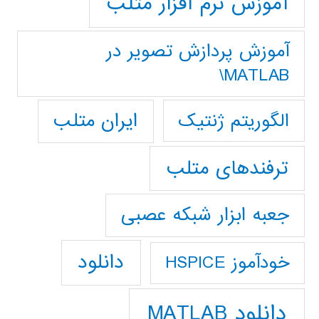
آموزش نرم افزار متلب
آموزش پردازش تصوير در
MATLAB\
ایران متلب
الگوریتم ژنتیک
ترفندهای متلب
جعبه ابزار شبکه عصبی
دانلود
خودآموز HSPICE
دانلود MATLAB