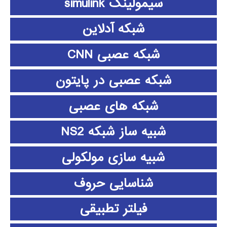
سیمولینک simulink
شبکه آدلاین
شبکه عصبی CNN
شبکه عصبی در پایتون
شبکه های عصبی
شبیه ساز شبکه NS2
شبیه سازی مولکولی
شناسایی حروف
فیلتر تطبیقی