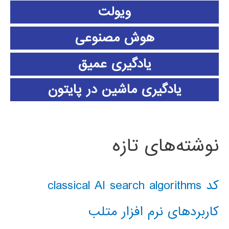
ویولت
هوش مصنوعی
یادگیری عمیق
یادگیری ماشین در پایتون
نوشته‌های تازه
کد classical AI search algorithms
کاربردهای نرم افزار متلب