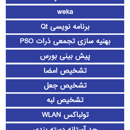
weka
برنامه نویسی Qt
بهنیه سازی تجمعی ذرات PSO
پیش بینی بورس
تشخیص امضا
تشخیص جعل
تشخیص لبه
تولباکس WLAN
حد آستانه دسته بندی