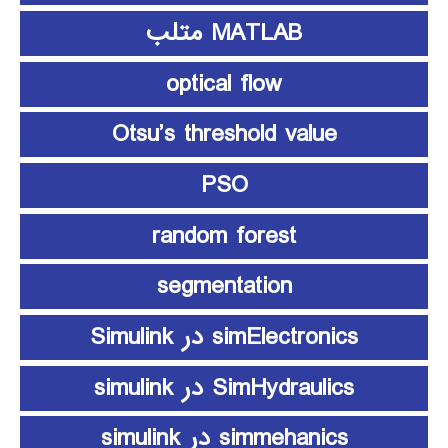
MATLAB متلب
optical flow
Otsu’s threshold value
PSO
random forest
segmentation
simElectronics در Simulink
SimHydraulics در simulink
simmehanics در simulink