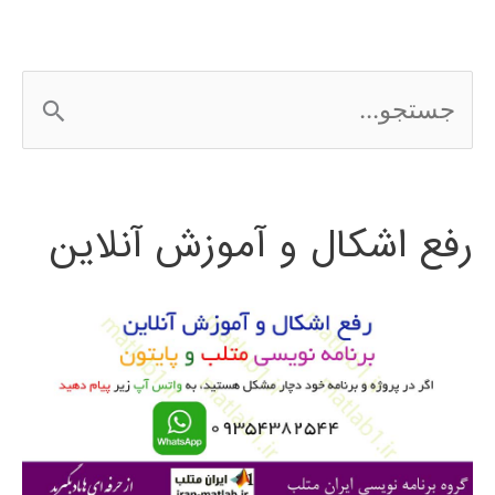
ج
س
ت
رفع اشکال و آموزش آنلاین
ج
و
ب
ر
ا
ی