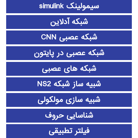
سیمولینک simulink
شبکه آدلاین
شبکه عصبی CNN
شبکه عصبی در پایتون
شبکه های عصبی
شبیه ساز شبکه NS2
شبیه سازی مولکولی
شناسایی حروف
فیلتر تطبیقی