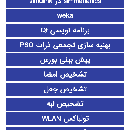
simmehanics در simulink
weka
برنامه نویسی Qt
بهنیه سازی تجمعی ذرات PSO
پیش بینی بورس
تشخیص امضا
تشخیص جعل
تشخیص لبه
تولباکس WLAN