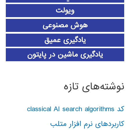
ویولت
هوش مصنوعی
یادگیری عمیق
یادگیری ماشین در پایتون
نوشته‌های تازه
کد classical AI search algorithms
کاربردهای نرم افزار متلب