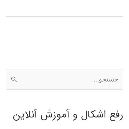
طراحی
سیستم
های
کنترلی
در
متلب
ج
س
ت
رفع اشکال و آموزش آنلاین
ج
و