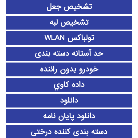
تشخیص جعل
تشخیص لبه
تولباکس WLAN
حد آستانه دسته بندی
خودرو بدون راننده
داده كاوي
دانلود
دانلود پايان نامه
دسته بندی کننده درختی