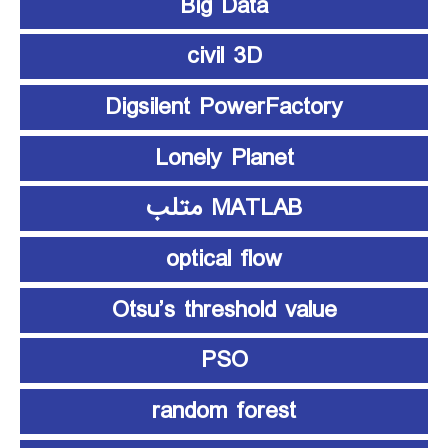
Big Data
civil 3D
Digsilent PowerFactory
Lonely Planet
MATLAB متلب
optical flow
Otsu’s threshold value
PSO
random forest