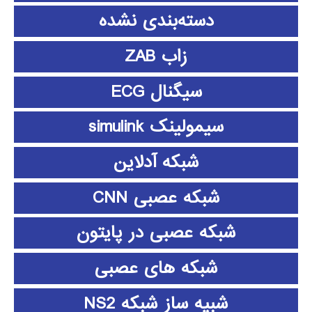
دسته‌بندی نشده
زاب ZAB
سیگنال ECG
سیمولینک simulink
شبکه آدلاین
شبکه عصبی CNN
شبکه عصبی در پایتون
شبکه های عصبی
شبیه ساز شبکه NS2